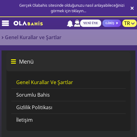
Gerçek Olabahis sitesinde olduğunuzu nasıl anlayabileceğinizi
✕
görmek için tıklayın...
TR
YENI ÜYE
GIRIŞ
Genel
Genel Kurallar ve Şartlar
Kurallar
ve
Menü
Şartlar
Genel Kurallar Ve Şartlar
Sorumlu Bahis
Gizlilik Politikası
İletişim