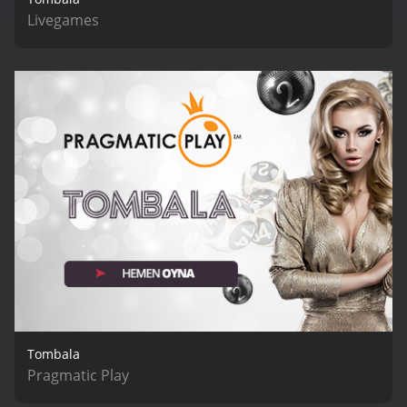
Livegames
Tombala
Pragmatic Play