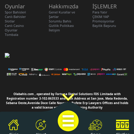
Oyunlar
Hakkımızda
İŞLEMLER
Spor Bahisleri
Genel Kurallar ve
Para Yatır
Canlı Bahisler
Şartlar
ÇEKİM YAP
Slotlar
Sorumlu Bahis
Promosyonlar
Canlı Casino
Gizlilik Politikası
Bayilik Başvuru
Oyunlar
İletişim
Tombala
Olabahis.com , operated by Fortuna Digital Solutions FDS Limitada with
Registration number 3-102-863533 and with Address at San Jose, Mata Redonda,
Sebana Oeste,Avenida Doce Calle Noventa, Bufete Erp Lawyers Offices and holds
a valid license with Anjouan Gaming Authority