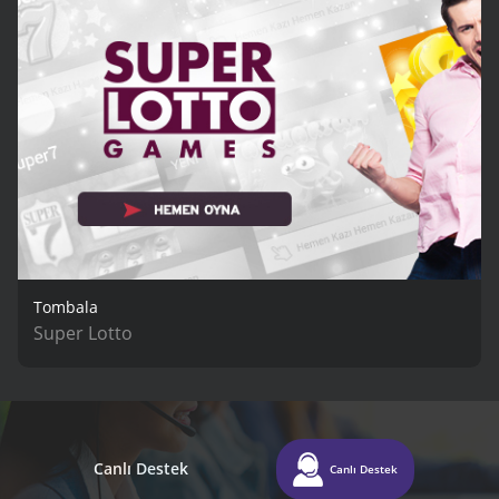
Tombala
Super Lotto
Canlı Destek
Canlı Destek