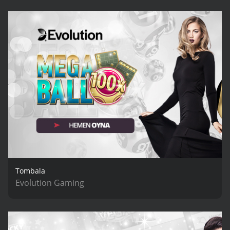
Tombala
Evolution Gaming