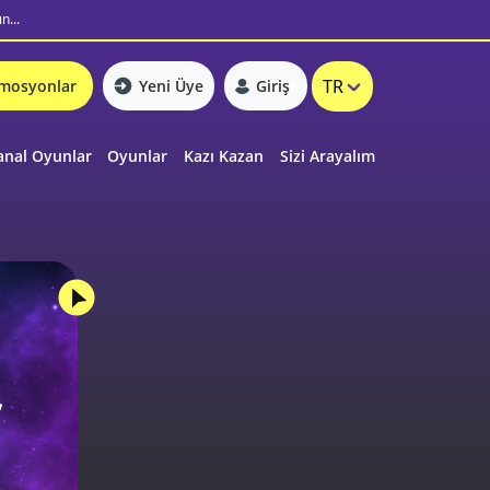
n...
TR
mosyonlar
Yeni Üye
Giriş
anal Oyunlar
Oyunlar
Kazı Kazan
Sizi Arayalım