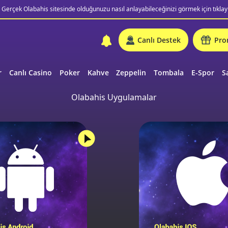
Gerçek Olabahis sitesinde olduğunuzu nasıl anlayabileceğinizi görmek için tıklayı
Canlı Destek
Pro
r
Canlı Casino
Poker
Kahve
Zeppelin
Tombala
E-Spor
S
Olabahis Uygulamalar