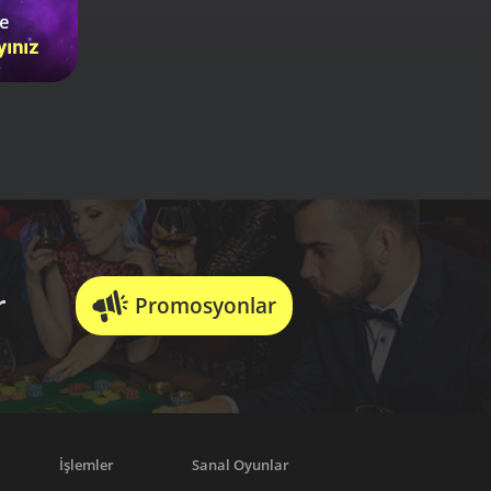
r
Promosyonlar
İşlemler
Sanal Oyunlar