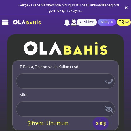
Gerçek Olabahis sitesinde olduğunuzu nasıl anlayabileceğinizi
✕
görmek için tıklayın...
TR
YENI ÜYE
GIRIŞ
Günün
Maçları
Bahisleri
E-Posta, Telefon ya da Kullanıcı Adı
Şifre
Şifremi Unuttum
GIRIŞ